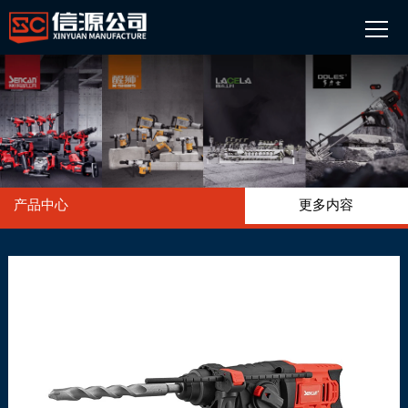
产品中心
更多内容