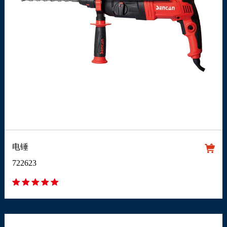
电锤
722623