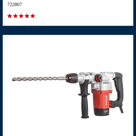
722807