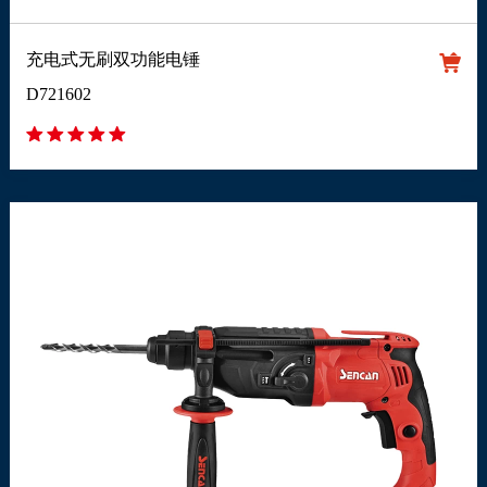
充电式无刷双功能电锤
D721602