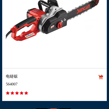
电链锯
564007