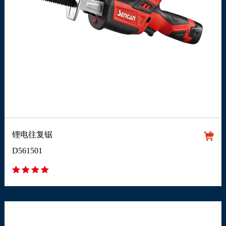
锂电往复锯
D561501