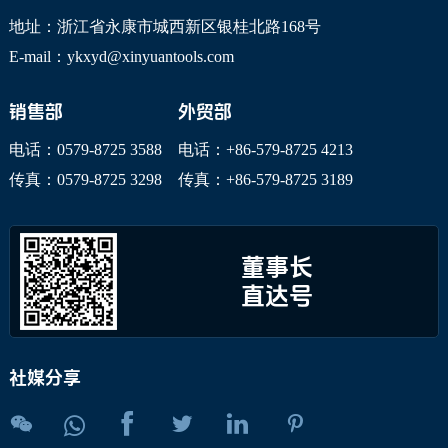
地址：
浙江省永康市城西新区银桂北路168号
E-mail：
ykxyd@xinyuantools.com
销售部
外贸部
电话：
0579-8725 3588
电话：
+86-579-8725 4213
传真：
0579-8725 3298
传真：
+86-579-8725 3189
董事长
直达号
社媒分享




