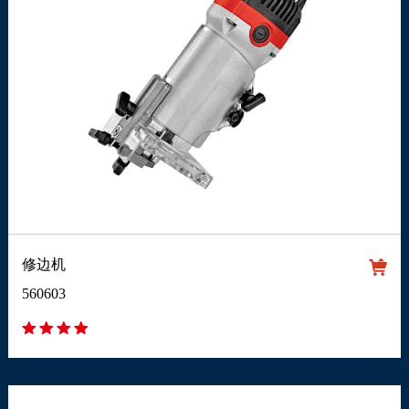
修边机
560603