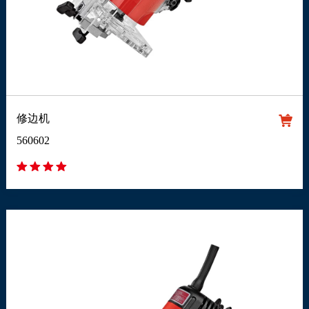
修边机
560602