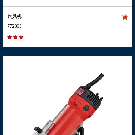
吹风机
772803