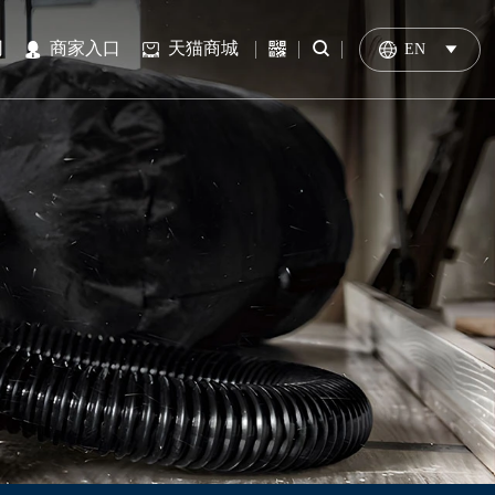


网
商家入口
天猫商城
EN
