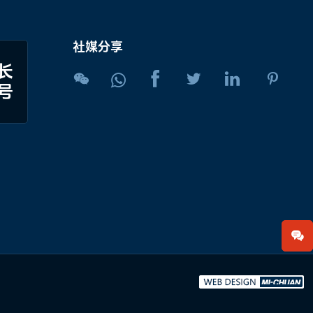
社媒分享
长





号