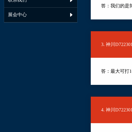

答：我们的是
展会中心

3. 神川D72
答：最大可打1
4. 神川D722