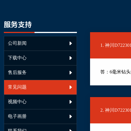
服务支持
公司新闻

1. 神川D72
下载中心

答：6毫米钻头
售后服务

常见问题

视频中心

2. 神川D7
电子画册

联系我们