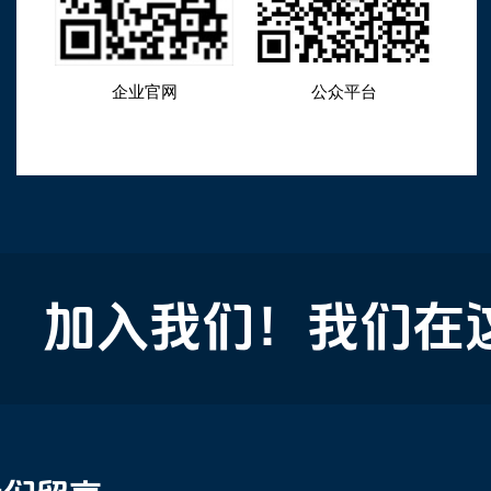
企业官网
公众平台
加入我们！我们在这