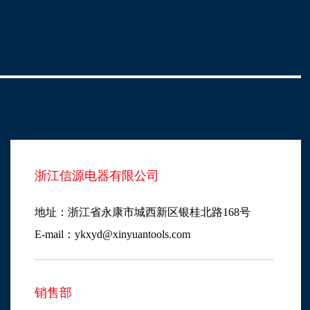
浙江信源电器有限公司
地址：浙江省永康市城西新区银桂北路168号
E-mail：ykxyd@xinyuantools.com
销售部