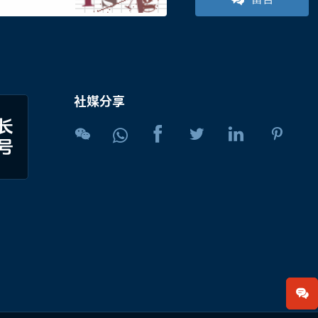
社媒分享
长





号