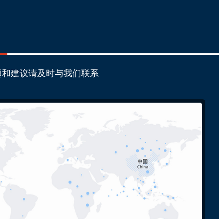
题和建议请及时与我们联系