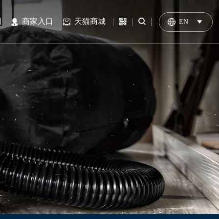


网
商家入口
天猫商城
EN
