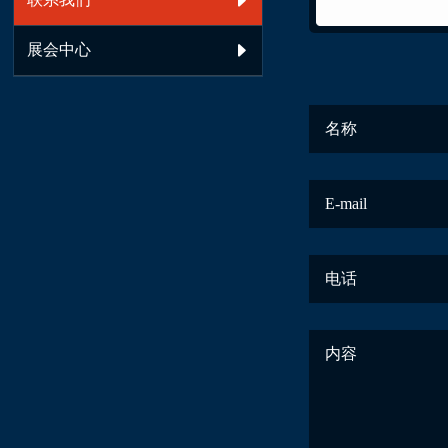

展会中心
