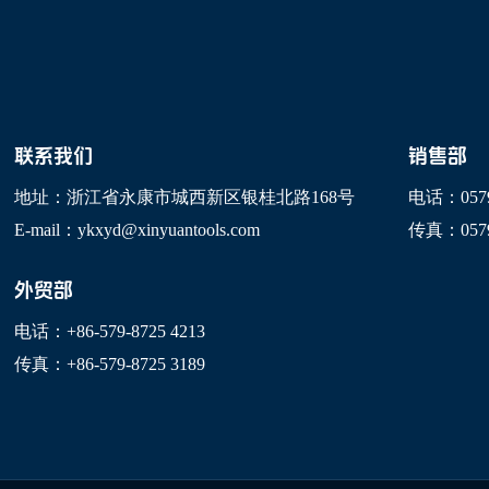
联系我们
销售部
地址：
浙江省永康市城西新区银桂北路168号
电话：
057
E-mail：
ykxyd@xinyuantools.com
传真：
057
外贸部
电话：
+86-579-8725 4213
传真：
+86-579-8725 3189