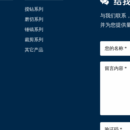
给
搅钻系列
与我们联系
磨切系列
并为您提供
锤镐系列
裁剪系列
其它产品